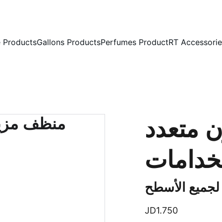
ENJOY EXCLUSIVE DISCOUNTS ON PREMIUM DETAILING!
 Products
Gallons Products
Perfumes Product
RT Accessorie
 متعدد
خدامات
 لجميع الأسطح
JD1.750